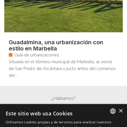
Guadalmina, una urbanización con
estilo en Marbella
Guía de urbanizaciones
Situada en el término municipal de Marbella, al oeste
de San Pedro de Alcántara y justo antes del comienzo
del ...
¿Hablamos?
×
Whatsapp
Este sitio web usa Cookies
Utilizamos cookies propias y de terceros para analizar nuestros
ENGLISH