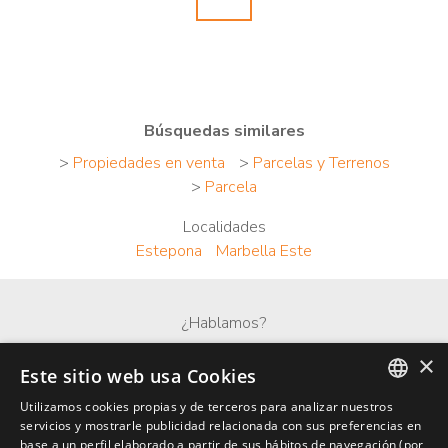
Búsquedas similares
>
Propiedades en venta
>
Parcelas y Terrenos
>
Parcela
Localidades
Estepona
Marbella Este
¿Hablamos?
×
Whatsapp
Este sitio web usa Cookies
Utilizamos cookies propias y de terceros para analizar nuestros
ENGLISH
servicios y mostrarle publicidad relacionada con sus preferencias en
base a un perfil elaborado a partir de sus hábitos de navegación (por