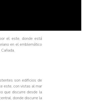
por el este, donde está
Soriano en el emblemático
a Cañada.
tentes son edificios de
e este, con vistas al mar
seo que discurre desde la
central, donde discurre la