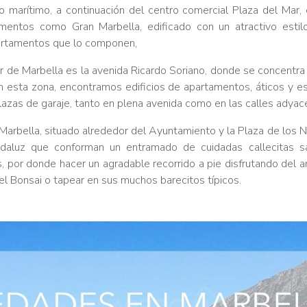
 marítimo, a continuación del centro comercial Plaza del Mar,
amentos como Gran Marbella, edificado con un atractivo estilo
artamentos que lo componen,
 de Marbella es la avenida Ricardo Soriano, donde se concentra
En esta zona, encontramos edificios de apartamentos, áticos y e
plazas de garaje, tanto en plena avenida como en las calles adyac
 Marbella, situado alrededor del Ayuntamiento y la Plaza de los Na
daluz que conforman un entramado de cuidadas callecitas s
s, por donde hacer un agradable recorrido a pie disfrutando del a
l Bonsai o tapear en sus muchos barecitos típicos.