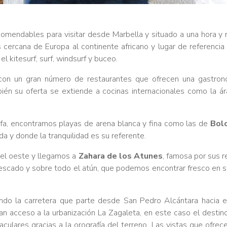
comendables para visitar desde Marbella y situado a una hora 
s cercana de Europa al continente africano y lugar de referenci
 kitesurf, surf, windsurf y buceo.
con un gran número de restaurantes que ofrecen una gastron
én su oferta se extiende a cocinas internacionales como la ára
fa, encontramos playas de arena blanca y fina como las de
Bol
a y donde la tranquilidad es su referente.
el oeste y llegamos a
Zahara de los Atunes
, famosa por sus 
escado y sobre todo el atún, que podemos encontrar fresco en
do la carretera que parte desde San Pedro Alcántara hacia el
an acceso a la urbanización La Zagaleta, en este caso el destin
culares gracias a la orografía del terreno. Las vistas que ofrec