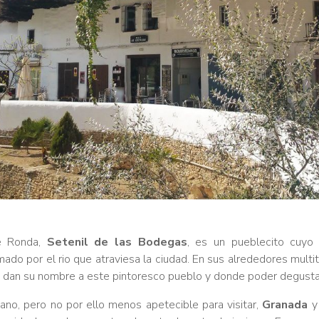
e Ronda,
Setenil de las Bodegas
, es un pueblecito cuyo
rmado por el rio que atraviesa la ciudad. En sus alrededores multi
an su nombre a este pintoresco pueblo y donde poder degustar
no, pero no por ello menos apetecible para visitar,
Granada
y 