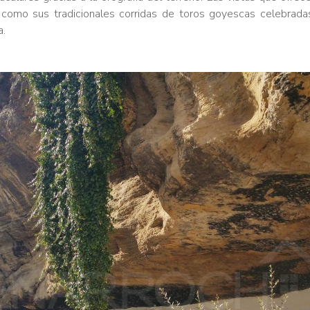
 como sus tradicionales corridas de toros goyescas celebrada
a.