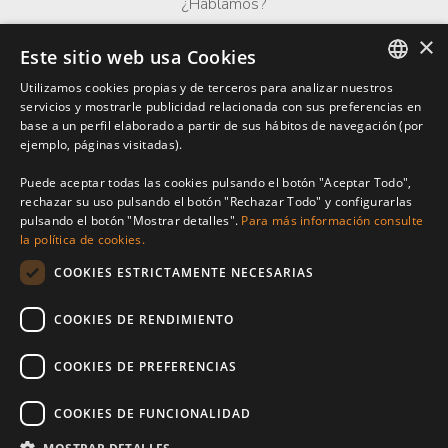
¿Hablamos?
×
Whatsapp
Este sitio web usa Cookies
Utilizamos cookies propias y de terceros para analizar nuestros
ENGLISH
servicios y mostrarle publicidad relacionada con sus preferencias en
base a un perfil elaborado a partir de sus hábitos de navegación (por
SPANISH
ejemplo, páginas visitadas).
FRENCH
Puede aceptar todas las cookies pulsando el botón "Aceptar Todo",
rechazar su uso pulsando el botón "Rechazar Todo" y configurarlas
pulsando el botón "Mostrar detalles".
Para más información consulte
la política de cookies.
Benarroch Asesores S.L. - CIF: B-93044949
COOKIES ESTRICTAMENTE NECESARIAS
Centro Comercial El Pilar, local 7, Urb El Pilar, Ctra Nacional 340, km
168,
COOKIES DE RENDIMIENTO
29680 Estepona, Málaga. España.
COOKIES DE PREFERENCIAS
P: (+34) 952 902 723
info@benarrochrealestate.com
COOKIES DE FUNCIONALIDAD