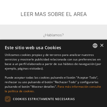
LEER MAS SOBRE EL AREA
¿Hablamos?
×
Whatsapp
Este sitio web usa Cookies
Utilizamos cookies propias y de terceros para analizar nuestros
ENGLISH
servicios y mostrarle publicidad relacionada con sus preferencias en
base a un perfil elaborado a partir de sus hábitos de navegación (por
SPANISH
ejemplo, páginas visitadas).
FRENCH
Puede aceptar todas las cookies pulsando el botón "Aceptar Todo",
rechazar su uso pulsando el botón "Rechazar Todo" y configurarlas
pulsando el botón "Mostrar detalles".
Para más información consulte
la política de cookies.
Benarroch Asesores S.L. - CIF: B-93044949
COOKIES ESTRICTAMENTE NECESARIAS
Centro Comercial El Pilar, local 7, Urb El Pilar, Ctra Nacional 340, km