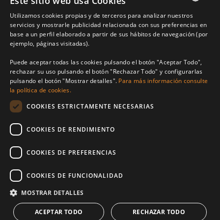
Este sitio web usa Cookies
Utilizamos cookies propias y de terceros para analizar nuestros
ENGLISH
servicios y mostrarle publicidad relacionada con sus preferencias en
base a un perfil elaborado a partir de sus hábitos de navegación (por
SPANISH
ejemplo, páginas visitadas).
FRENCH
Puede aceptar todas las cookies pulsando el botón "Aceptar Todo",
rechazar su uso pulsando el botón "Rechazar Todo" y configurarlas
pulsando el botón "Mostrar detalles".
Para más información consulte
la política de cookies.
Benarroch Asesores S.L. - CIF: B-93044949
COOKIES ESTRICTAMENTE NECESARIAS
Centro Comercial El Pilar, local 7, Urb El Pilar, Ctra Nacional 340, km
168,
COOKIES DE RENDIMIENTO
29680 Estepona, Málaga. España.
COOKIES DE PREFERENCIAS
P: (+34) 952 902 723
info@benarrochrealestate.com
COOKIES DE FUNCIONALIDAD
MOSTRAR DETALLES
Member of
ACEPTAR TODO
RECHAZAR TODO
© 2026 · Benarroch Real Estate ·
política de privacidad
·
aviso legal
·