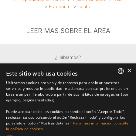
>
Estepona
>
Isdabe
LEER MAS SOBRE EL AREA
¿Hablamos?
×
Whatsapp
Este sitio web usa Cookies
Utilizamos cookies propias y de terceros para analizar nuestros
ENGLISH
servicios y mostrarle publicidad relacionada con sus preferencias en
base a un perfil elaborado a partir de sus hábitos de navegación (por
SPANISH
ejemplo, páginas visitadas).
FRENCH
Puede aceptar todas las cookies pulsando el botón "Aceptar Todo",
rechazar su uso pulsando el botón "Rechazar Todo" y configurarlas
pulsando el botón "Mostrar detalles".
Para más información consulte
la política de cookies.
Benarroch Asesores S.L. - CIF: B-93044949