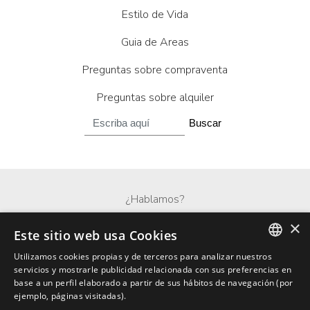
Estilo de Vida
Guia de Areas
Preguntas sobre compraventa
Preguntas sobre alquiler
Buscar
¿Hablamos?
×
Whatsapp
Este sitio web usa Cookies
Utilizamos cookies propias y de terceros para analizar nuestros
ENGLISH
servicios y mostrarle publicidad relacionada con sus preferencias en
base a un perfil elaborado a partir de sus hábitos de navegación (por
SPANISH
ejemplo, páginas visitadas).