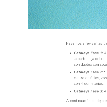
Pasemos a revisar las tr
Cataleya Fase 1
:
40
la parte baja del re
son dúplex con solá
Cataleya Fase 2
:
93
cuatro edificios, zo
con 4 dormitorios.
Cataleya Fase 3
:
46
A continuación os dejo e