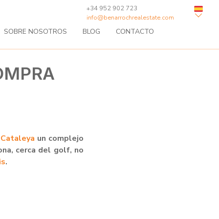
+34 952 902 723
info@benarrochrealestate.com
SOBRE NOSOTROS
BLOG
CONTACTO
COMPRA
e
Cataleya
un complejo
a, cerca del golf, no
is
.