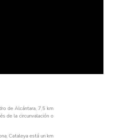
ro de Alcántara, 7,5 km
s de la circunvalación o
ona, Cataleya está un km