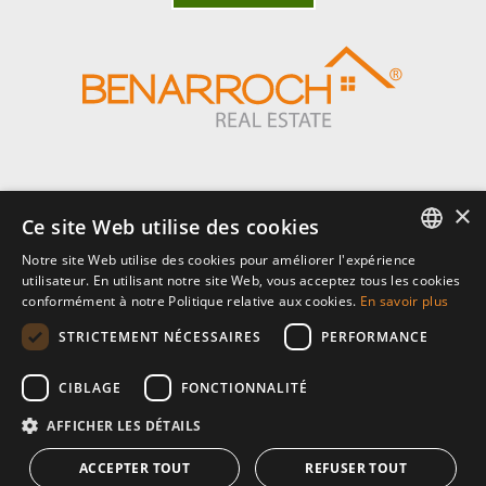
×
Benarroch Asesores S.L. - CIF: B-93044949
Ce site Web utilise des cookies
Notre site Web utilise des cookies pour améliorer l'expérience
Centro Comercial El Pilar, local 7, Urb El Pilar, Ctra Nacional 340, km
ENGLISH
utilisateur. En utilisant notre site Web, vous acceptez tous les cookies
168,
conformément à notre Politique relative aux cookies.
En savoir plus
29680 Estepona, Málaga. España.
SPANISH
STRICTEMENT NÉCESSAIRES
PERFORMANCE
P: (+34) 952 902 723
FRENCH
info@benarrochrealestate.com
CIBLAGE
FONCTIONNALITÉ
AFFICHER LES DÉTAILS
Member of
ACCEPTER TOUT
REFUSER TOUT
© 2026 · Benarroch Real Estate ·
politique de confidentialité
·