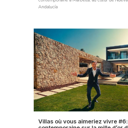
contemporaine à Marbella, au cœur de Nueva
Andalucía
Villas où vous aimeriez vivre #6: 
contemporaine sur la mille d’or 