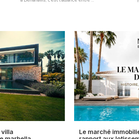
à Benahavís, c’est l’alliance entre ...
villa
Le marché immobilie
de marbella
rapport aux lotissem