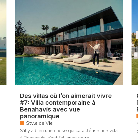
e
Des villas où l’on aimerait vivre
#7: Villa contemporaine à
Benahavís avec vue
panoramique
Style de Vie
S’il y a bien une chose qui caractérise une villa