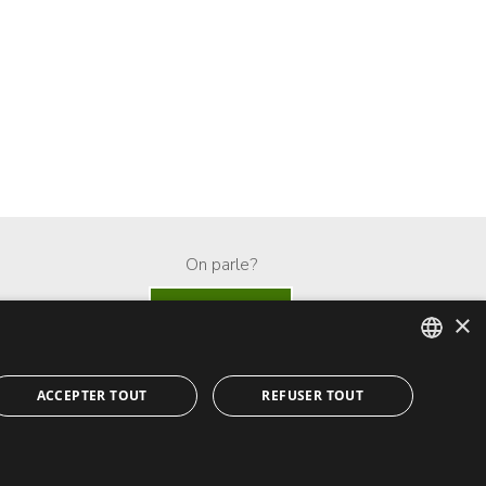
On parle?
Whatsapp
×
ENGLISH
ACCEPTER TOUT
REFUSER TOUT
SPANISH
FRENCH
ialité
·
notification légale
·
cookies
· built by
inmoba.com