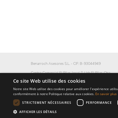
Benarroch Asesores S.L. - CIF: B-93044949
Centro Comercial El Pilar, local 7, Urb El Pilar, Ctra
Nacional 340, km 168,
Ce site Web utilise des cookies
29680 Estepona, Málaga. España.
Notre site Web utilise des cookies pour améliorer l'expérience utilis
P: (+34) 952 902 723
conformément à notre Politique relative aux cookies.
En savoir plus
info@benarrochrealestate.com
STRICTEMENT NÉCESSAIRES
PERFORMANCE
AFFICHER LES DÉTAILS
Member of