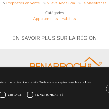
>
Proprietes en vente
>
Nueva Andalucia
>
La Maestranza
Catégories
Appartements - Habitats
EN SAVOIR PLUS SUR LA RÉGION
ateur. En utilisant notre site Web, vous acceptez tous les cookies
CIBLAGE
FONCTIONNALITÉ
© 2026 · Benarroch Real Estate ·
politique de confident