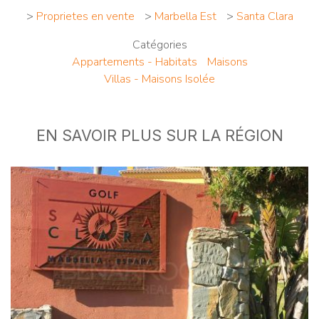
>
Proprietes en vente
>
Marbella Est
>
Santa Clara
Catégories
Appartements - Habitats
Maisons
Villas - Maisons Isolée
EN SAVOIR PLUS SUR LA RÉGION