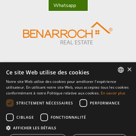
Whatsapp
×
Benarroch Asesores S.L. - CIF: B-93044949
Ce site Web utilise des cookies
Notre site Web utilise des cookies pour améliorer l'expérience
Centro Comercial El Pilar, local 7, Urb El Pilar, Ctra Nacional 340, km
ENGLISH
utilisateur. En utilisant notre site Web, vous acceptez tous les cookies
168,
conformément à notre Politique relative aux cookies.
En savoir plus
29680 Estepona, Málaga. España.
SPANISH
STRICTEMENT NÉCESSAIRES
PERFORMANCE
P: (+34) 952 902 723
FRENCH
info@benarrochrealestate.com
CIBLAGE
FONCTIONNALITÉ
AFFICHER LES DÉTAILS
Member of