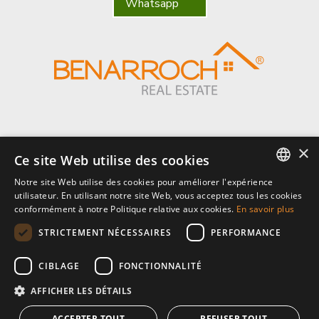
Whatsapp
×
Benarroch Asesores S.L. - CIF: B-93044949
Ce site Web utilise des cookies
Notre site Web utilise des cookies pour améliorer l'expérience
Centro Comercial El Pilar, local 7, Urb El Pilar, Ctra Nacional 340, km
ENGLISH
utilisateur. En utilisant notre site Web, vous acceptez tous les cookies
168,
conformément à notre Politique relative aux cookies.
En savoir plus
29680 Estepona, Málaga. España.
SPANISH
STRICTEMENT NÉCESSAIRES
PERFORMANCE
P: (+34) 952 902 723
FRENCH
info@benarrochrealestate.com
CIBLAGE
FONCTIONNALITÉ
AFFICHER LES DÉTAILS
Member of
ACCEPTER TOUT
REFUSER TOUT