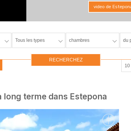
video de Estepon
Tous les types
chambres
du p
RECHERCHEZ
10 
 à long terme dans Estepona