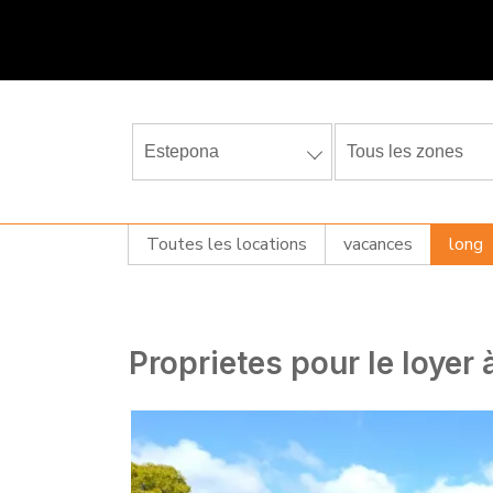
Estepona
Tous les zones
Toutes les locations
vacances
long
Proprietes pour le loyer