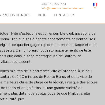
+34 952 902 723
info@benarrochrealestate.com
À PROPOS DE NOUS
BLOG
CONTACTER
 Golden Mile d'Estepona est un ensemble d'urbanisations de
stepona. Bien que ses élégants appartements et penthouses
original, ce quartier gagne rapidement en importance et donc
vestisseurs. De nombreux nouveaux appartements de luxe
tandis que dans la zone montagneuse de l'autoroute
illas apparaissent.
lques minutes de la charmante ville d'Estepona, à un peu
antara et à 20 minutes de Puerto Banus et de la ville de
 meilleurs clubs de plage de la région, ainsi que des écoles
 de tennis et de golf, ainsi qu'une grande variété de
èrement plus détendue et plus ouverte que Marbella, elle
rt qualité-prix.