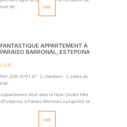
première ligne de plage dans le complexe de
luxe de ...
voir
FANTASTIQUE APPARTEMENT À
PARAISO BARRONAL, ESTEPONA
LOUÉ
Ref. 208-00911P · 2 chambres · 2 salles de
bain
Appartement situé dans le New Golden Mile
d'Estepona, á Paraiso Barronal.La propriété se ...
voir