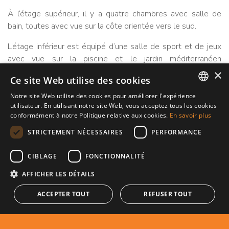
À l‘étage supérieur, il y a quatre chambres avec salle de
bain, toutes avec vue sur la côte orientée vers le sud.
L‘étage inférieur est équipé d’une salle de sport et de jeux
avec vue sur la piscine et le jardin méditerranéen
subtropical.
×
Ce site Web utilise des cookies
Notre site Web utilise des cookies pour améliorer l'expérience
REFERENCE
construit
ENGLISH
utilisateur. En utilisant notre site Web, vous acceptez tous les cookies
208-01153P
1.351m²
conformément à notre Politique relative aux cookies.
En savoir plus
chambres
parcelle
SPANISH
STRICTEMENT NÉCESSAIRES
PERFORMANCE
6
3.290m²
FRENCH
salles de bain
CIBLAGE
FONCTIONNALITÉ
6
AFFICHER LES DÉTAILS
Galerie
EPC
ACCEPTER TOUT
REFUSER TOUT
Imprimer le PDF
Partager