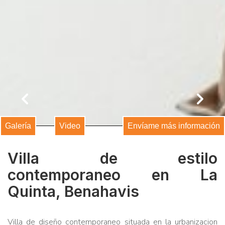
comunicaciones comerciales
Galería
Video
Envíame más información
Villa de estilo
contemporaneo en La
Quinta, Benahavis
Villa de diseño contemporaneo situada en la urbanizacion