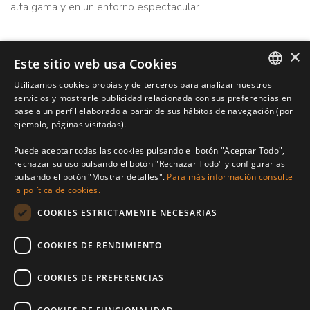
alta gama y en un entorno espectacular.
REFERENCE
constr.
×
208-01964P
631m²
Este sitio web usa Cookies
dormitorios
parcela
Utilizamos cookies propias y de terceros para analizar nuestros
6
1.398m²
ENGLISH
servicios y mostrarle publicidad relacionada con sus preferencias en
baños
base a un perfil elaborado a partir de sus hábitos de navegación (por
SPANISH
7
ejemplo, páginas visitadas).
FRENCH
Puede aceptar todas las cookies pulsando el botón "Aceptar Todo",
Galería
CEE
rechazar su uso pulsando el botón "Rechazar Todo" y configurarlas
pulsando el botón "Mostrar detalles".
Para más información consulte
la política de cookies.
Imprimir PDF
Compartir
COOKIES ESTRICTAMENTE NECESARIAS
Notas
COOKIES DE RENDIMIENTO
COOKIES DE PREFERENCIAS