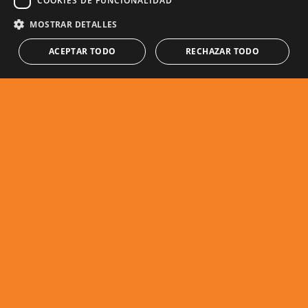
COOKIES DE FUNCIONALIDAD
MOSTRAR DETALLES
ACEPTAR TODO
RECHAZAR TODO
Características de la
propiedad
Cerca de la ciudad
Sauna
Sótano
Gimnasio
Barbacoa
Aseo para invitados
Terraza privada
Cocina equipada
Servicios cercanos
Vistas al mar
Piscina cubierta
Suelo radiante (toda la