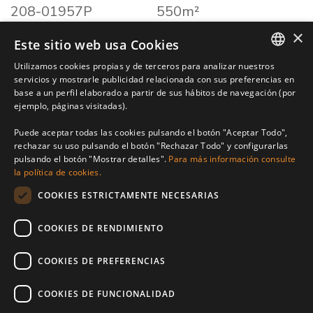
208-01957P
550m²
dormitorios
parcela
×
5
550m²
Este sitio web usa Cookies
baños
Utilizamos cookies propias y de terceros para analizar nuestros
4
ENGLISH
servicios y mostrarle publicidad relacionada con sus preferencias en
base a un perfil elaborado a partir de sus hábitos de navegación (por
SPANISH
ejemplo, páginas visitadas).
Galería
CEE
FRENCH
Puede aceptar todas las cookies pulsando el botón "Aceptar Todo",
rechazar su uso pulsando el botón "Rechazar Todo" y configurarlas
Imprimir PDF
Compartir
pulsando el botón "Mostrar detalles".
Para más información consulte
la política de cookies.
Notas
COOKIES ESTRICTAMENTE NECESARIAS
COOKIES DE RENDIMIENTO
COOKIES DE PREFERENCIAS
COOKIES DE FUNCIONALIDAD