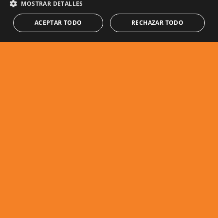
MOSTRAR DETALLES
ACEPTAR TODO
RECHAZAR TODO
Características de la
propiedad
Cerca de la ciudad
Cerca del puerto
Servicio de seguridad
Cocina equipada
24h
Servicios cercanos
Sistema domótico
Aire acondicionado
Ascensor
Suelo radiante (parcial)
Cerca del golf
Sala de juegos
Excelente estado