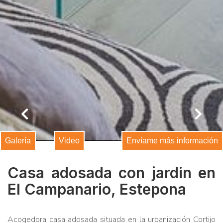
comunicaciones comerciales
Galería
Video
Envíame más información
Casa adosada con jardin en
El Campanario, Estepona
Acogedora casa adosada situada en la urbanización Cortijo