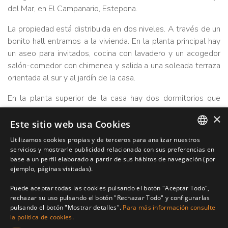
del Mar, en El Campanario, Estepona.
La propiedad está distribuida en dos niveles. A través de un
bonito hall entramos a la vivienda. En la planta principal hay
un aseo para invitados, cocina con lavadero y un acogedor
salón-comedor con chimenea y salida a una soleada terraza
orientada al sur y al jardín de la casa.
En la planta superior de la casa hay dos dormitorios que
comparten un baño y el dormitorio principal en-suite desde
×
el que salimos una terraza privada con preciosas vistas
Este sitio web usa Cookies
panorámicas.
Utilizamos cookies propias y de terceros para analizar nuestros
ENGLISH
servicios y mostrarle publicidad relacionada con sus preferencias en
En el exterior hay aparcamiento privado para un coche.
base a un perfil elaborado a partir de sus hábitos de navegación (por
SPANISH
ejemplo, páginas visitadas).
La casa está muy bien conservada.
FRENCH
Puede aceptar todas las cookies pulsando el botón "Aceptar Todo",
Cortijo del Mar es una preciosa urbanización construida en
rechazar su uso pulsando el botón "Rechazar Todo" y configurarlas
2010 en el área de El Campanario. Disfruta de servicio de
pulsando el botón "Mostrar detalles".
Para más información consulte
la política de cookies.
seguridad durante la noche y dos piscinas comunitarias.