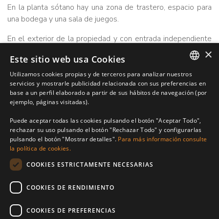
En la planta sótano hay una zona de trastero, espacio para
una bodega y una sala de juegos.
En el exterior de la propiedad y con entrada independiente
hay un amplio apartamento de invitados.
×
Este sitio web usa Cookies
Gracias a los 7.000m2 de parcela la propiedad disfruta de
Utilizamos cookies propias y de terceros para analizar nuestros
amplios jardines, árboles frutales y espacio para crear
ENGLISH
servicios y mostrarle publicidad relacionada con sus preferencias en
multitud de rincones y ambientes.
base a un perfil elaborado a partir de sus hábitos de navegación (por
SPANISH
ejemplo, páginas visitadas).
Privacidad, amplitud, vistas al mar y una excelente
FRENCH
Puede aceptar todas las cookies pulsando el botón "Aceptar Todo",
localización dentro de la Costa es la carta de presentación
rechazar su uso pulsando el botón "Rechazar Todo" y configurarlas
de esta acogedora casa familiar.
pulsando el botón "Mostrar detalles".
Para más información consulte
la política de cookies.
REFERENCE
constr.
COOKIES ESTRICTAMENTE NECESARIAS
208-01918P
709m²
dormitorios
parcela
COOKIES DE RENDIMIENTO
6
7.091m²
baños
COOKIES DE PREFERENCIAS