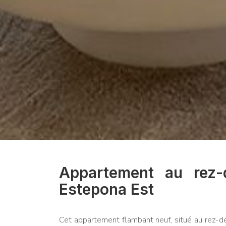
Appartement au rez-
Estepona Est
Cet appartement flambant neuf, situé au rez-d