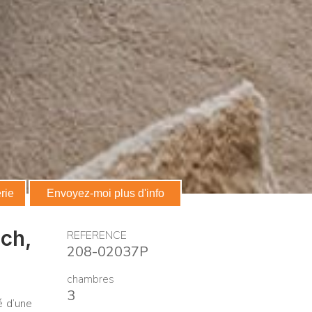
ns commerciales
rie
Envoyez-moi plus d'info
ch,
REFERENCE
208-02037P
chambres
3
é d’une