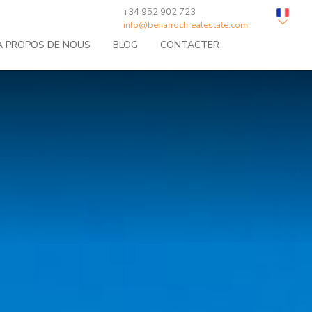
+34 952 902 723
info@benarrochrealestate.com
À PROPOS DE NOUS
BLOG
CONTACTER