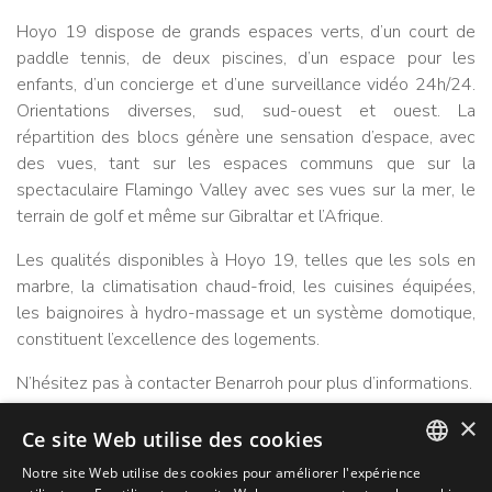
Hoyo 19 dispose de grands espaces verts, d’un court de
paddle tennis, de deux piscines, d’un espace pour les
enfants, d’un concierge et d’une surveillance vidéo 24h/24.
Orientations diverses, sud, sud-ouest et ouest. La
répartition des blocs génère une sensation d’espace, avec
des vues, tant sur les espaces communs que sur la
spectaculaire Flamingo Valley avec ses vues sur la mer, le
terrain de golf et même sur Gibraltar et l’Afrique.
Les qualités disponibles à Hoyo 19, telles que les sols en
marbre, la climatisation chaud-froid, les cuisines équipées,
les baignoires à hydro-massage et un système domotique,
constituent l’excellence des logements.
N’hésitez pas à contacter Benarroh pour plus d’informations.
×
Ce site Web utilise des cookies
REFERENCE
construit
208-01017P
119m²
Notre site Web utilise des cookies pour améliorer l'expérience
ENGLISH