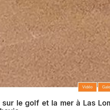
communicatio
Vidéo
Gale
sur le golf et la mer à Las L