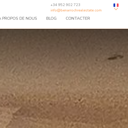
+34 952 902 723
info@benarrochrealestate.com
À PROPOS DE NOUS
BLOG
CONTACTER