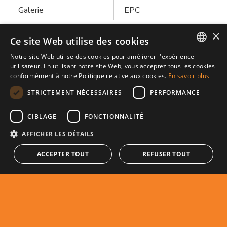
Galerie
EPC
×
Imprimer le PDF
Partager
Ce site Web utilise des cookies
Notre site Web utilise des cookies pour améliorer l'expérience
Notes
ENGLISH
utilisateur. En utilisant notre site Web, vous acceptez tous les cookies
conformément à notre Politique relative aux cookies.
En savoir plus
SPANISH
STRICTEMENT NÉCESSAIRES
PERFORMANCE
FRENCH
CIBLAGE
FONCTIONNALITÉ
AFFICHER LES DÉTAILS
ACCEPTER TOUT
REFUSER TOUT